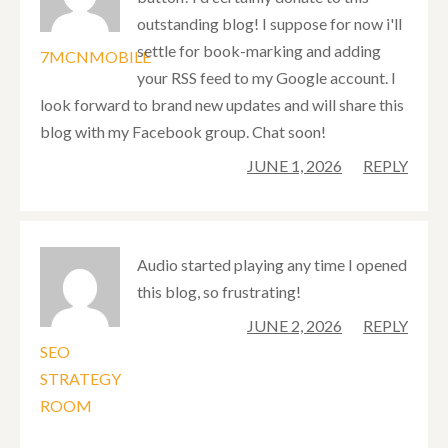
outstanding blog! I suppose for now i'll
settle for book-marking and adding
7MCNMOBILE
your RSS feed to my Google account. I
look forward to brand new updates and will share this
blog with my Facebook group. Chat soon!
JUNE 1, 2026
REPLY
Audio started playing any time I opened
this blog, so frustrating!
JUNE 2, 2026
REPLY
SEO
STRATEGY
ROOM