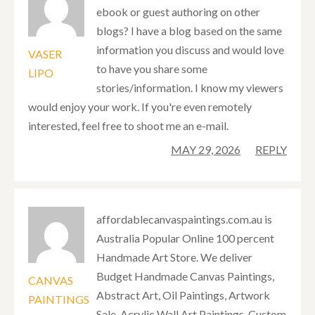
ebook or guest authoring on other
blogs? I have a blog based on the same
information you discuss and would love
VASER
to have you share some
LIPO
stories/information. I know my viewers
would enjoy your work. If you're even remotely
interested, feel free to shoot me an e-mail.
MAY 29, 2026
REPLY
affordablecanvaspaintings.com.au is
Australia Popular Online 100 percent
Handmade Art Store. We deliver
Budget Handmade Canvas Paintings,
CANVAS
Abstract Art, Oil Paintings, Artwork
PAINTINGS
Sale, Acrylic Wall Art Paintings, Custom