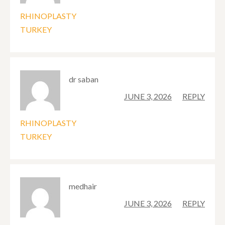
RHINOPLASTY
TURKEY
dr saban
JUNE 3, 2026
REPLY
RHINOPLASTY
TURKEY
medhair
JUNE 3, 2026
REPLY