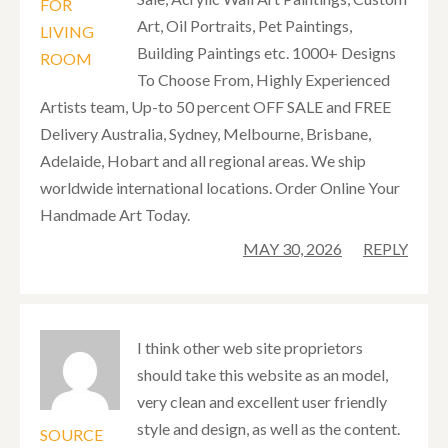
FOR
Art, Oil Portraits, Pet Paintings,
LIVING
Building Paintings etc. 1000+ Designs
ROOM
To Choose From, Highly Experienced
Artists team, Up-to 50 percent OFF SALE and FREE
Delivery Australia, Sydney, Melbourne, Brisbane,
Adelaide, Hobart and all regional areas. We ship
worldwide international locations. Order Online Your
Handmade Art Today.
MAY 30, 2026
REPLY
I think other web site proprietors
should take this website as an model,
very clean and excellent user friendly
style and design, as well as the content.
SOURCE