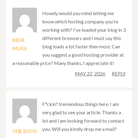
Howdy would you mind letting me
know which hosting company you're
working with? I've loaded your blog in 3
different browsers and I must say this
BEER
blog loads a lot faster then most. Can
MUGS
you suggest a good hosting provider at
a reasonable price? Many thanks, I appreciate it!
MAY 22, 2026
REPLY
F*ckin? tremendous things here. I am
very glad to see your article. Thanks a
lot and i am looking forward to contact
you. Will you kindly drop me a mail?
야동코리아