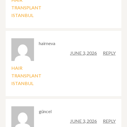
TRANSPLANT
ISTANBUL
hairneva
JUNE 3, 2026
REPLY
HAIR
TRANSPLANT
ISTANBUL
güncel
JUNE 3, 2026
REPLY