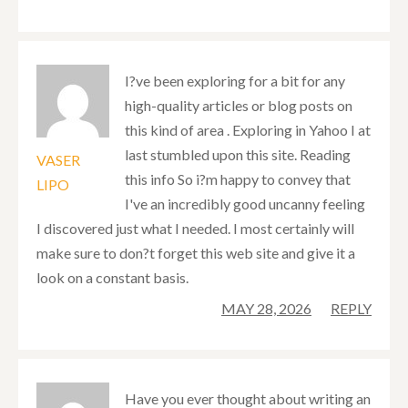
I?ve been exploring for a bit for any
high-quality articles or blog posts on
this kind of area . Exploring in Yahoo I at
last stumbled upon this site. Reading
VASER
this info So i?m happy to convey that
LIPO
I've an incredibly good uncanny feeling
I discovered just what I needed. I most certainly will
make sure to don?t forget this web site and give it a
look on a constant basis.
MAY 28, 2026
REPLY
Have you ever thought about writing an