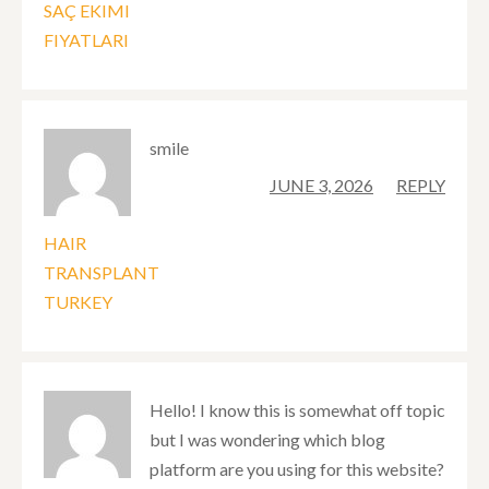
SAÇ EKIMI
FIYATLARI
smile
JUNE 3, 2026
REPLY
HAIR
TRANSPLANT
TURKEY
Hello! I know this is somewhat off topic
but I was wondering which blog
platform are you using for this website?