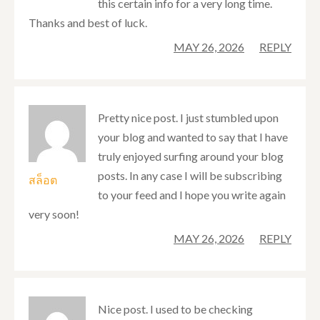
this certain info for a very long time.
Thanks and best of luck.
MAY 26, 2026
REPLY
Pretty nice post. I just stumbled upon
your blog and wanted to say that I have
truly enjoyed surfing around your blog
posts. In any case I will be subscribing
สล็อต
to your feed and I hope you write again
very soon!
MAY 26, 2026
REPLY
Nice post. I used to be checking