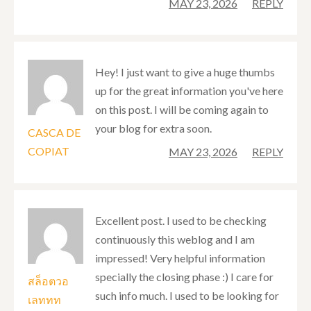
MAY 23, 2026
REPLY
Hey! I just want to give a huge thumbs
up for the great information you've here
on this post. I will be coming again to
your blog for extra soon.
CASCA DE
COPIAT
MAY 23, 2026
REPLY
Excellent post. I used to be checking
continuously this weblog and I am
impressed! Very helpful information
specially the closing phase :) I care for
สล็อตวอ
such info much. I used to be looking for
เลททท