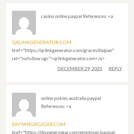
casino online paypal References: <a
QRLINKGENERATOR.COM
href="https://qrlinkgenerator.com/gracevillalpan"
rel="nofollow ugc">qrlinkgenerator.com</a>
DECEMBER 29, 2025
REPLY
online pokies australia paypal
References: <a
DIVYANGROJGAR.COM
href="https://divyangrojgar.com/employer/paypal-