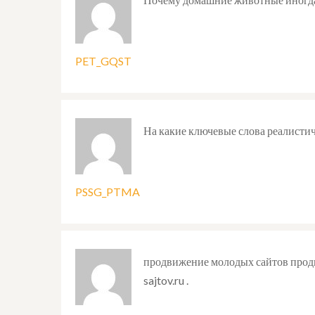
PET_GQST
На какие ключевые слова реалисти
PSSG_PTMA
продвижение молодых сайтов прод
sajtov.ru .