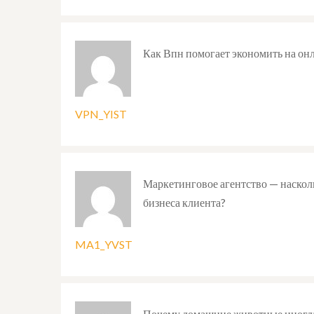
Как Впн помогает экономить на он
VPN_YIST
Маркетинговое агентство — наскол
бизнеса клиента?
MA1_YVST
Почему домашние животные иногда