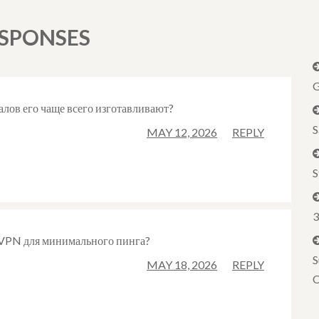
ESPONSES
G
лов его чаще всего изготавливают?
S
MAY 12, 2026
REPLY
S
3
 VPN для минимального пинга?
S
MAY 18, 2026
REPLY
C