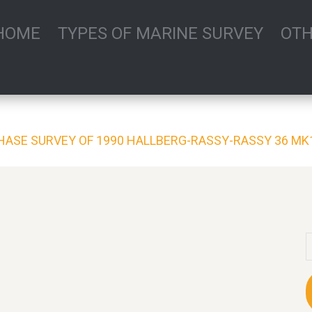
HOME
TYPES OF MARINE SURVEY
OTH
HASE SURVEY OF 1990 HALLBERG-RASSY-RASSY 36 MK