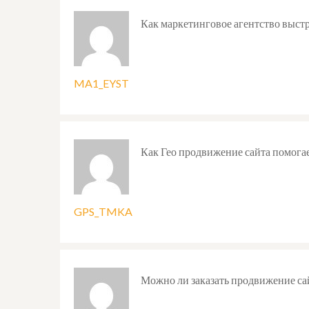
Как маркетинговое агентство выстр
MA1_EYST
Как Гео продвижение сайта помога
GPS_TMKA
Можно ли заказать продвижение сайт